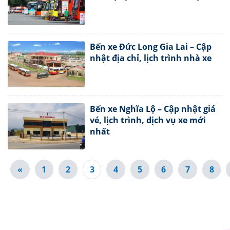
Bến xe Đức Long Gia Lai – Cập
nhật địa chỉ, lịch trình nhà xe
Bến xe Nghĩa Lộ – Cập nhật giá
vé, lịch trình, dịch vụ xe mới
nhất
«
1
2
3
4
5
6
7
8