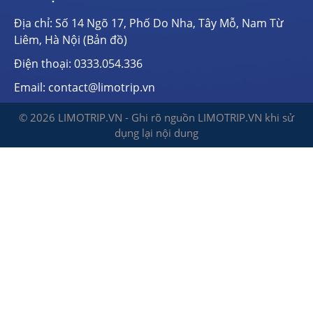
Địa chỉ: Số 14 Ngõ 17, Phố Do Nha, Tây Mỗ, Nam Từ
Liêm, Hà Nội (
Bản đồ
)
Điện thoại:
0333.054.336
Email: contact@limotrip.vn
© 2026 LIMOTRIP.VN - Ghi rõ nguồn LIMOTRIP.VN khi sử
dụng lại nội dung