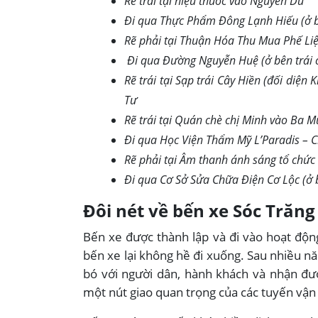
Rẽ trái tại hiệu thuốc vào Nguyễn Du
Đi qua Thực Phẩm Đông Lạnh Hiếu (ở b
Rẽ phải tại Thuận Hóa Thu Mua Phế Li
Đi qua Đường Nguyễn Huệ (ở bên trái
Rẽ trái tại Sạp trái Cây Hiền (đối di
Tư
Rẽ trái tại Quán chè chị Minh vào Ba 
Đi qua Học Viện Thẩm Mỹ L’Paradis – C
Rẽ phải tại Âm thanh ánh sáng tổ chứ
Đi qua Cơ Sở Sửa Chữa Điện Cơ Lộc (ở
Đôi nét về bến xe Sóc Trăng
Bến xe được thành lập và đi vào hoạt độn
bến xe lại không hề đi xuống. Sau nhiều n
bó với người dân, hành khách và nhận đư
một nút giao quan trọng của các tuyến vận t