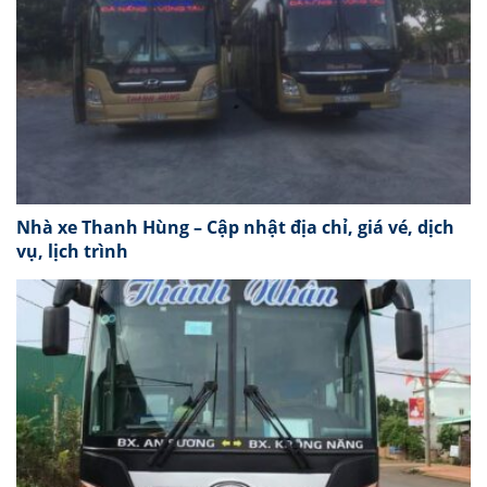
Nhà xe Thanh Hùng – Cập nhật địa chỉ, giá vé, dịch
vụ, lịch trình