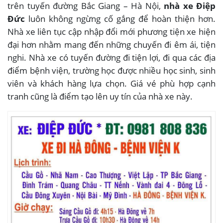
trên tuyến đường Bắc Giang – Hà Nội,
nhà xe Điệp
Đức
luôn không ngừng cố gắng để hoàn thiện hơn.
Nhà xe liên tục cập nhập đổi mới phương tiện xe hiện
đại hơn nhằm mang đến những chuyến đi êm ái, tiện
nghi. Nhà xe có tuyến đường đi tiện lợi, đi qua các địa
điểm bệnh viện, trường học được nhiều học sinh, sinh
viên và khách hàng lựa chọn. Giá vé phù hợp cạnh
tranh cũng là điểm tạo lên uy tín của nhà xe này.