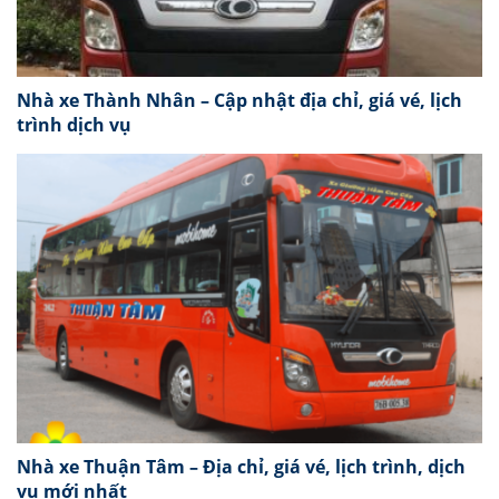
Nhà xe Thành Nhân – Cập nhật địa chỉ, giá vé, lịch
trình dịch vụ
Nhà xe Thuận Tâm – Địa chỉ, giá vé, lịch trình, dịch
vụ mới nhất