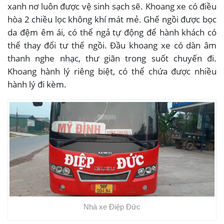
xanh nơ luôn được vệ sinh sạch sẽ. Khoang xe có điều
hòa 2 chiều lọc không khí mát mẻ. Ghế ngồi được bọc
da đệm êm ái, có thể ngả tự động để hành khách có
thể thay đổi tư thế ngồi. Đầu khoang xe có dàn âm
thanh nghe nhạc, thư giãn trong suốt chuyến đi.
Khoang hành lý riêng biệt, có thể chứa được nhiều
hành lý đi kèm.
Nhà xe Điệp Đức