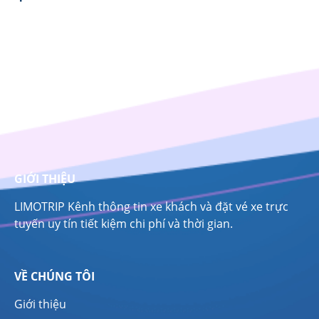
GIỚI THIỆU
LIMOTRIP Kênh thông tin xe khách và đặt vé xe trực
tuyến uy tín tiết kiệm chi phí và thời gian.
VỀ CHÚNG TÔI
Giới thiệu