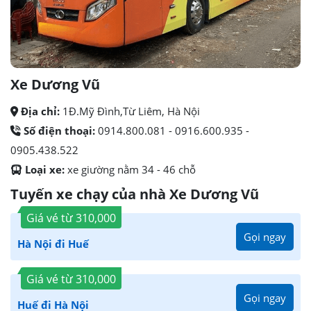
Xe Dương Vũ
Địa chỉ:
1Đ.Mỹ Đình,Từ Liêm, Hà Nội
Số điện thoại:
0914.800.081 - 0916.600.935 -
0905.438.522
Loại xe:
xe giường nằm 34 - 46 chỗ
Tuyến xe chạy của nhà Xe Dương Vũ
Giá vé từ
310,000
Gọi ngay
Hà Nội đi Huế
Giá vé từ
310,000
Gọi ngay
Huế đi Hà Nội