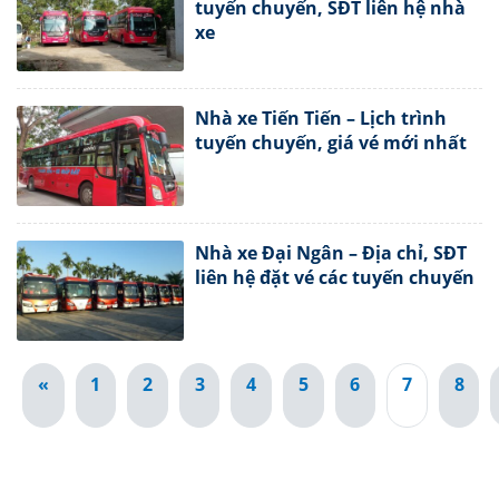
tuyến chuyến, SĐT liên hệ nhà
xe
Nhà xe Tiến Tiến – Lịch trình
tuyến chuyến, giá vé mới nhất
Nhà xe Đại Ngân – Địa chỉ, SĐT
liên hệ đặt vé các tuyến chuyến
«
1
2
3
4
5
6
7
8