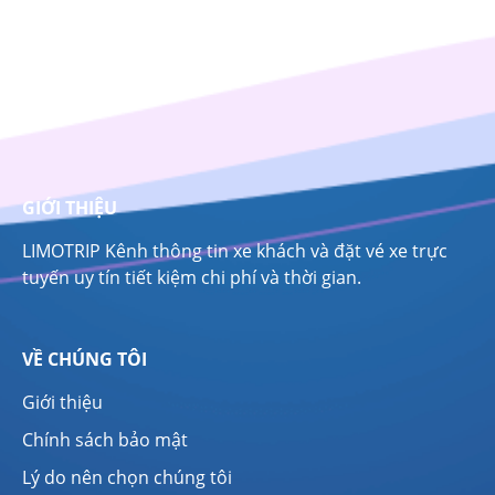
GIỚI THIỆU
LIMOTRIP Kênh thông tin xe khách và đặt vé xe trực
tuyến uy tín tiết kiệm chi phí và thời gian.
VỀ CHÚNG TÔI
Giới thiệu
Chính sách bảo mật
Lý do nên chọn chúng tôi