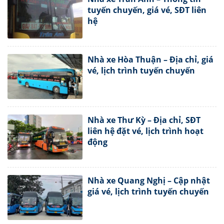
tuyến chuyến, giá vé, SĐT liên
hệ
Nhà xe Hòa Thuận – Địa chỉ, giá
vé, lịch trình tuyến chuyến
Nhà xe Thư Kỳ – Địa chỉ, SĐT
liên hệ đặt vé, lịch trình hoạt
động
Nhà xe Quang Nghị – Cập nhật
giá vé, lịch trình tuyến chuyến