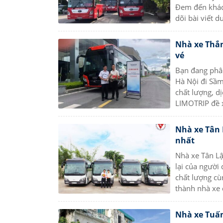
Đem đến khách
dõi bài viết 
Nhà xe Thắn
vé
Bạn đang phân
Hà Nội đi Sầm
chất lượng, d
LIMOTRIP đề 
Nhà xe Tân 
nhất
Nhà xe Tân Lậ
lại của người
chất lượng cù
thành nhà xe 
Nhà xe Tuấn 