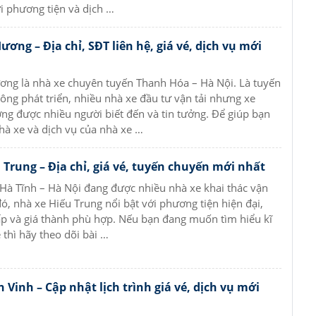
i phương tiện và dịch …
ơng – Địa chỉ, SĐT liên hệ, giá vé, dịch vụ mới
ng là nhà xe chuyên tuyến Thanh Hóa – Hà Nội. Là tuyến
ông phát triển, nhiều nhà xe đầu tư vận tải nhưng xe
g được nhiều người biết đến và tin tưởng. Để giúp bạn
hà xe và dịch vụ của nhà xe …
 Trung – Địa chỉ, giá vé, tuyến chuyến mới nhất
à Tĩnh – Hà Nội đang được nhiều nhà xe khai thác vận
đó, nhà xe Hiếu Trung nổi bật với phương tiện hiện đại,
ấp và giá thành phù hợp. Nếu bạn đang muốn tìm hiểu kĩ
 thì hãy theo dõi bài …
Vinh – Cập nhật lịch trình giá vé, dịch vụ mới