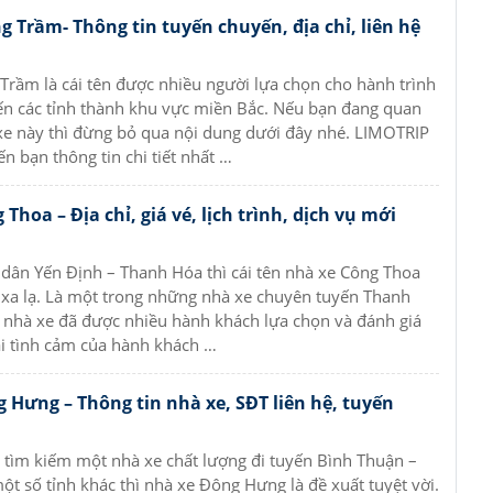
g Trầm- Thông tin tuyến chuyến, địa chỉ, liên hệ
Trầm là cái tên được nhiều người lựa chọn cho hành trình
n các tỉnh thành khu vực miền Bắc. Nếu bạn đang quan
e này thì đừng bỏ qua nội dung dưới đây nhé. LIMOTRIP
n bạn thông tin chi tiết nhất …
Thoa – Địa chỉ, giá vé, lịch trình, dịch vụ mới
 dân Yến Định – Thanh Hóa thì cái tên nhà xe Công Thoa
xa lạ. Là một trong những nhà xe chuyên tuyến Thanh
 nhà xe đã được nhiều hành khách lựa chọn và đánh giá
ại tình cảm của hành khách …
 Hưng – Thông tin nhà xe, SĐT liên hệ, tuyến
tìm kiếm một nhà xe chất lượng đi tuyến Bình Thuận –
ột số tỉnh khác thì nhà xe Đông Hưng là đề xuất tuyệt vời.