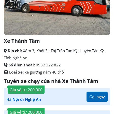
Xe Thành Tâm
Địa chỉ:
Xóm 3, Khối 3 , Thị Trấn Tân Kỳ, Huyện Tân Kỳ,
Tỉnh Nghệ An
Số điện thoại:
0987 322 822
Loại xe:
xe giường nằm 40 chỗ
Tuyến xe chạy của nhà Xe Thành Tâm
Giá vé từ
200,000
Gọi ngay
Hà Nội đi Nghệ An
Giá vé từ
200,000