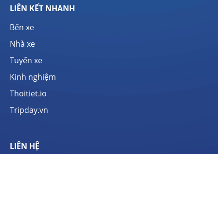
LIÊN KẾT NHANH
Bến xe
Nhà xe
Tuyến xe
Kinh nghiệm
Thoitiet.io
Tripday.vn
LIÊN HỆ
Địa chỉ: Số 14 Ngõ 17, Phố Do Nha, Tây Mỗ, Nam Từ
Liêm, Hà Nội (
Bản đồ
)
Điện thoại:
0333.054.336
Email: contact@limotrip.vn