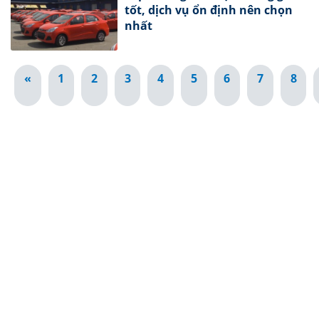
tốt, dịch vụ ổn định nên chọn
nhất
«
1
2
3
4
5
6
7
8