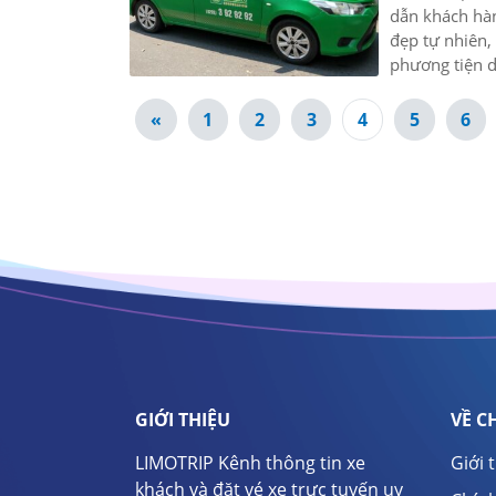
dẫn khách hà
đẹp tự nhiên,
phương tiện d
«
1
2
3
4
5
6
GIỚI THIỆU
VỀ C
LIMOTRIP Kênh thông tin xe
Giới 
khách và đặt vé xe trực tuyến uy