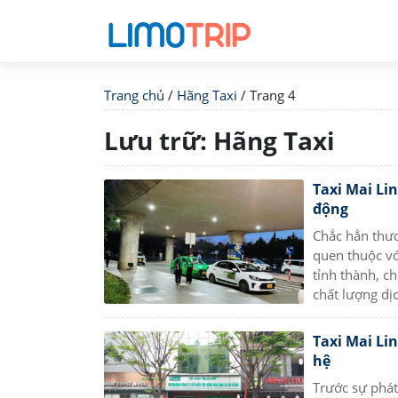
Trang chủ
/
Hãng Taxi
/
Trang 4
Lưu trữ:
Hãng Taxi
Taxi Mai Lin
động
Chắc hẳn thươ
quen thuộc vớ
tỉnh thành, c
chất lượng dị
Taxi Mai Li
hệ
Trước sự phát