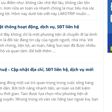
u ưu điểm như: không cần chờ đợi lâu, không cần tốn
an. Hơn nữa an toàn và nhanh chóng là mục tiêu mà các
ng tới. Hôm nay dưới bài viết này LIMOTRIP muốn …
ệt thống hoạt động, dịch vụ, SĐT liên hệ
iờ đây không chỉ là một phương tiện di chuyển đi lại bình
 là đối tác đáng tin cậy của người người, nhà nhà. Với
nh chóng, tiện lợi, an toàn, hãng Sun taxi đã được nhiều
 hộ và quan tâm. Để biết thêm …
uệ – Cập nhật địa chỉ, SĐT liên hệ, dịch vụ mới
đang đóng một vai trò quan trọng trong cuộc sống hàng
i dân. Bởi tính năng nhanh tiện, an toàn và tiết kiệm
u thời gian. Taxi được lựa chọn như phương tiện di
 xuyên. Nhưng trong vô vàn các hãng taxi ngoài kia, bạn