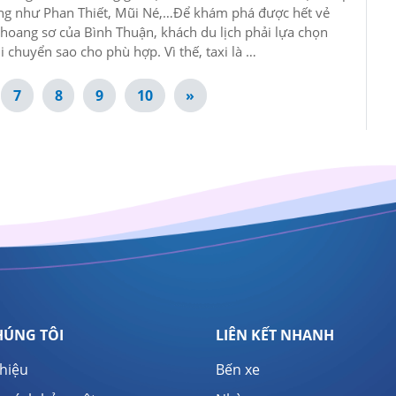
ng như Phan Thiết, Mũi Né,…Để khám phá được hết vẻ
 hoang sơ của Bình Thuận, khách du lịch phải lựa chọn
i chuyển sao cho phù hợp. Vì thế, taxi là …
7
8
9
10
»
HÚNG TÔI
LIÊN KẾT NHANH
thiệu
Bến xe