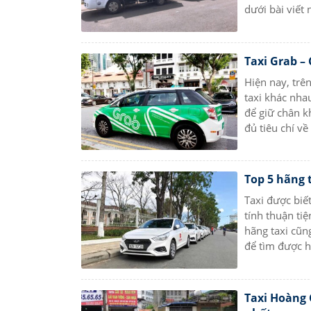
dưới bài viết
Taxi Grab –
Hiện nay, trê
taxi khác nha
để giữ chân k
đủ tiêu chí về
Top 5 hãng t
Taxi được biế
tính thuận ti
hãng taxi cũn
để tìm được hã
Taxi Hoàng G