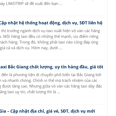
 này LIMOTRIP sẽ đề xuất đến bạn …
 Cập nhật hệ thống hoạt động, dịch vụ, SĐT liên hệ
n thị trường ngành dịch vụ taxi xuất hiện vô vàn các hãng
u. Mỗi hãng taxi đều có những thế mạnh, ưu điểm riêng
hách hàng. Trong đó, không phải taxi nào cũng đáp ứng
 giá cả và dịch vụ. Hôm nay, dưới …
axi Bắc Giang chất lượng, uy tín hàng đầu, giá tốt
t đến là phương tiện di chuyển phố biển tại Bắc Giang bởi
ện và nhanh chóng. Chính vì thế mà trách nhiệm của các
g được tăng cao. Nhưng giữa vô vàn các hãng taxi dày đặc
ng taxi uy tín, chất lượng thì là …
ia – Cập nhật địa chỉ, giá vé, SĐT, dịch vụ mới