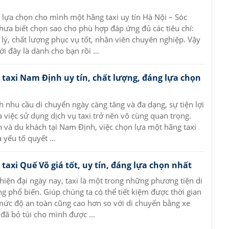
lựa chọn cho mình một hãng taxi uy tín Hà Nội – Sóc
ưa biết chọn sao cho phù hợp đáp ứng đủ các tiêu chí:
 lý, chất lượng phục vụ tốt, nhân viên chuyên nghiệp. Vậy
ưới đây là dành cho bạn rồi …
 taxi Nam Định uy tín, chất lượng, đáng lựa chọn
h nhu cầu di chuyển ngày càng tăng và đa dạng, sự tiện lợi
a việc sử dụng dịch vụ taxi trở nên vô cùng quan trọng.
n và du khách tại Nam Định, việc chọn lựa một hãng taxi
à yếu tố quyết …
taxi Quế Võ giá tốt, uy tín, đáng lựa chọn nhất
 hiện đại ngày nay, taxi là một trong những phương tiện di
g phổ biến. Giúp chúng ta có thể tiết kiệm được thời gian
mức độ an toàn cũng cao hơn so với di chuyển bằng xe
 đã bỏ túi cho mình được …