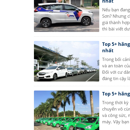
nhất
Nếu bạn đang 
Sơn? Nhưng ch
giá thành hợp
thì bài viết d
Top 5+ hãng
nhất
Trong bối cản
và an toàn củ
Đối với cư dâ
đáng tin cậy l
Top 5+ hãng 
Trong thời kỳ
chuyển vô cùn
và công sức, 
máy. Vậy bạn