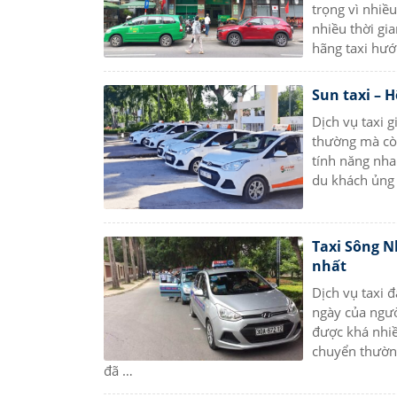
trọng vì nhiề
nhiều thời gi
hãng taxi hướ
Sun taxi – H
Dịch vụ taxi g
thường mà còn
tính năng nha
du khách ủng
Taxi Sông Nh
nhất
Dịch vụ taxi 
ngày của ngườ
được khá nhiề
chuyển thường
đã …