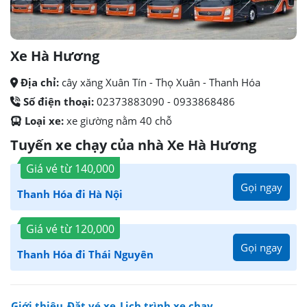
Xe Hà Hương
Địa chỉ:
cây xăng Xuân Tín - Thọ Xuân - Thanh Hóa
Số điện thoại:
02373883090 - 0933868486
Loại xe:
xe giường nằm 40 chỗ
Tuyến xe chạy của nhà Xe Hà Hương
Giá vé từ
140,000
Gọi ngay
Thanh Hóa đi Hà Nội
Giá vé từ
120,000
Gọi ngay
Thanh Hóa đi Thái Nguyên
Giới thiệu
Đặt vé xe
Lịch trình xe chạy