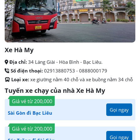
Xe Hà My
Địa chỉ:
34 Láng Giài - Hòa Bình - Bạc Liêu.
Số điện thoại:
02913880753 - 0888000179
Loại xe:
xe giường nằm 40 chỗ và xe buồng nằm 34 chỗ
Tuyến xe chạy của nhà Xe Hà My
Giá vé từ
200,000
Gọi ngay
Sài Gòn đi Bạc Liêu
Giá vé từ
200,000
Gọi ngay