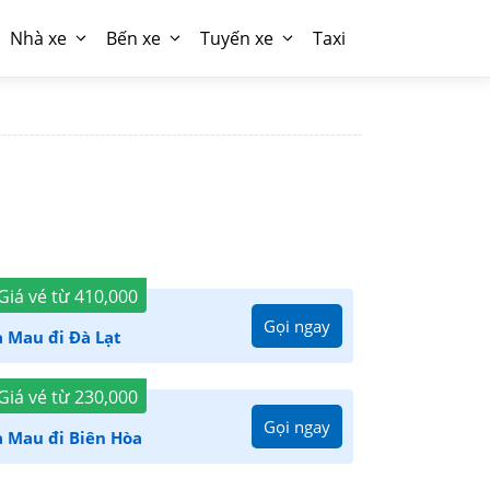
Nhà xe
Bến xe
Tuyến xe
Taxi
Giá vé từ
410,000
Gọi ngay
 Mau đi Đà Lạt
Giá vé từ
230,000
Gọi ngay
à Mau đi Biên Hòa