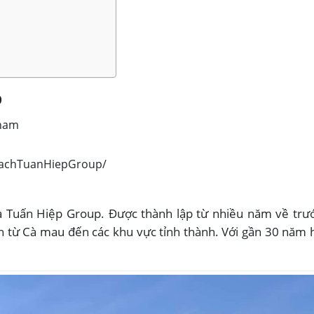
p
tnam
hachTuanHiepGroup/
là Tuấn Hiệp Group. Được thành lập từ nhiều năm về trư
h từ Cà mau đến các khu vực tỉnh thành. Với gần 30 năm 